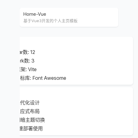
Home-Vue
基于Vue3开发的个人主页模板
数据:
⭐ Star数: 12
🍴 fork数: 3
📦 框架: Vite
🎨 图标库: Font Awesome
特点:
🎨 现代化设计
📱 响应式布局
🌓 明暗主题切换
⚡️ 快速部署使用