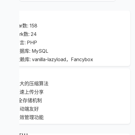
数据:
⭐ Star数: 158
🍴 fork数: 24
💻 语言: PHP
💾 数据库: MySQL
📚 依赖库: vanilla-lazyload，Fancybox
特点:
💪 强大的压缩算法
🚀 快速上传分享
🔒 安全存储机制
📱 移动端友好
🎯 高效管理功能
PixPro