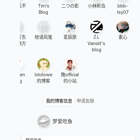
未似风不
Tim’s
二つの影
小林昕岛
bbb-
息
Blog
lsy07
Viki 写东
枝语风笺
茗辰原
Z.L
素心
西的地方
Vansiit's
blog
Saimen
lololowe
晚official
blog
的博客
的小站
我的博客信息
申请友链
梦爱吃鱼