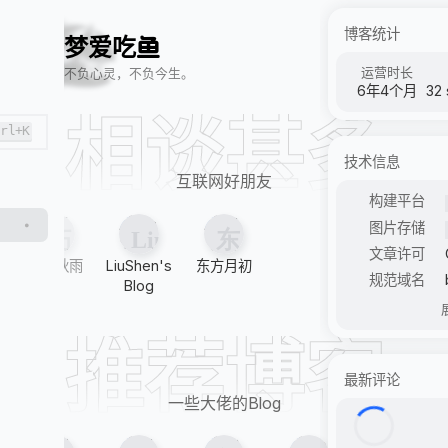
💓
😮
📄
🐟
🏖️
博客统计
梦
爱
吃
鱼
运营时长
不负心灵，不负今生。
6年4个月
32
相谈甚多
trl+K
技术信息
互联网好朋友
构建平台
图片存储
文章许可
朽丘秋雨
LiuShen's
东方月初
规范域名
Blog
推荐博客
最新评论
一些大佬的Blog