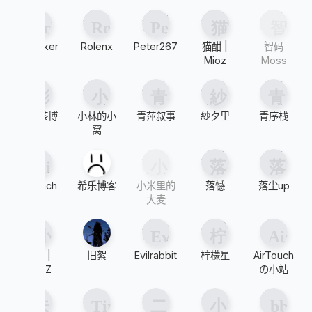
FrWalker
Rolenx
Peter267
猫酣 |
智码
Mioz
Moss
彬红茶博
小林的小
青萍叙事
紗夕里
青序栈
客
窝
HiPeach
希乐博客
小米里的
落憾
落尘up
大麦
小倪 |
旧絮
Evilrabbit
柠檬星
AirTouch
BioEZ
の小站