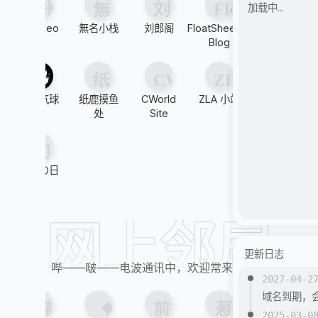
加载中...
张洪Heo
無名小栈
刘郎阁
FloatSheep's
白丁往事
Blog
青桔气球
纸鹿摸鱼
CWorld
ZLA 小站
周润发
处
Site
幻想の日
常
网上邻居
更新日志
哔——啵——电波通讯中，欢迎常来串门。
2027-04-2
域名到期，
2025-03-0