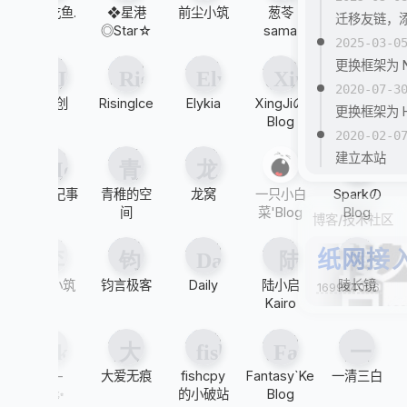
猫不吃鱼.
❖星港
前尘小筑
葱苓
凌尘Blog
迁移友链，
◎Star☆
sama
2025-03-0
更换框架为 N
2020-07-3
AI悦创
RisingIce
Elykia
XingJiの
Imz's
更换框架为 H
Blog
Blog
2020-02-0
建立本站
Mo的记事
青稚的空
龙窝
一只小白
Sparkの
簿
间
菜'Blog
Blog
博客/技术社区
纸网接
弈鸣小筑
钧言极客
Daily
陆小启
陵长镜
169994096
Kairo
Sky-
大爱无痕
fishcpy
Fantasy`Ke
一清三白
cat✨
的小破站
Blog